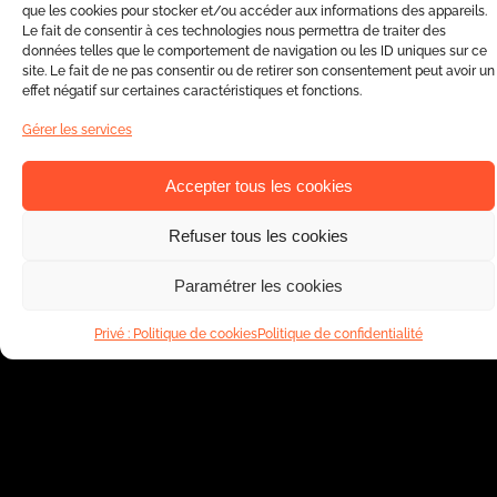
que les cookies pour stocker et/ou accéder aux informations des appareils.
vos fêtes en expériences uniques et
Le fait de consentir à ces technologies nous permettra de traiter des
données telles que le comportement de navigation ou les ID uniques sur ce
originales. Notre objectif est de contribuer à
site. Le fait de ne pas consentir ou de retirer son consentement peut avoir un
faire avancer vos projets de la meilleure
effet négatif sur certaines caractéristiques et fonctions.
manière possible et en y apportant une
Gérer les services
touche d’originalité unique, digne des
prestations d’Europe Évènement. Afin de
Accepter tous les cookies
projeter au mieux les tracés et les formes,
Refuser tous les cookies
nos techniciens utilisent des lasers dotés de
diodes OPSL de très haute qualité. Ces
Paramétrer les cookies
technologies lasers de pointe nous
permettent de garantir un résultat
Privé : Politique de cookies
Politique de confidentialité
exceptionnel, de jour comme de nuit.