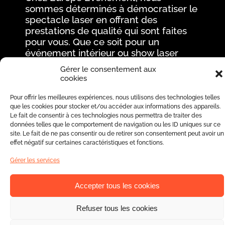
sommes déterminés à démocratiser le
spectacle laser en offrant des
prestations de qualité qui sont faites
pour vous. Que ce soit pour un
événement intérieur ou show laser
extérieur, nos spectacles de mapping
Gérer le consentement aux
laser sont conçus pour créer des
cookies
moments magiques et des souvenirs
inoubliables.
Pour offrir les meilleures expériences, nous utilisons des technologies telles
que les cookies pour stocker et/ou accéder aux informations des appareils.
Le fait de consentir à ces technologies nous permettra de traiter des
Nous sommes déterminés à
données telles que le comportement de navigation ou les ID uniques sur ce
concrétiser vos idées les plus
site. Le fait de ne pas consentir ou de retirer son consentement peut avoir un
audacieuses en utilisant notre
effet négatif sur certaines caractéristiques et fonctions.
expertise et nos compétences
innovantes. Confiez-nous la
Gérer les services
concrétisation de votre spectacle, et
nous transformerons votre événement
Accepter tous les cookies
en un spectacle laser mémorable et
captivant.
Refuser tous les cookies