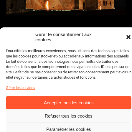
Gérer le consentement aux
cookies
Pour offrir les meilleures expériences, nous utilisons des technologies telles
que les cookies pour stocker et/ou accéder aux informations des appareils.
Le fait de consentir à ces technologies nous permettra de traiter des
Les effets techniques et le matériel de haute
données telles que le comportement de navigation ou les ID uniques sur ce
technologie nous permettent de concevoir
site. Le fait de ne pas consentir ou de retirer son consentement peut avoir un
effet négatif sur certaines caractéristiques et fonctions.
des dessins et des volumes 3D (cônes,
triangles…) avec un rendu ultraréaliste en
Gérer les services
extérieur comme en intérieur et ce, visible à
Accepter tous les cookies
plusieurs centaines de mètres de distance
grâce à nos lasers équipés de diodes de très
Refuser tous les cookies
haute qualité. Ainsi, vous pourrez profiter
d’animations visuelles qui s’étendent du sol au
Paramétrer les cookies